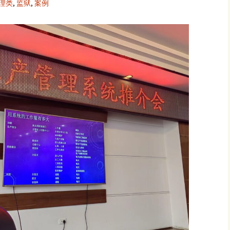
理类
,
监狱
,
案例