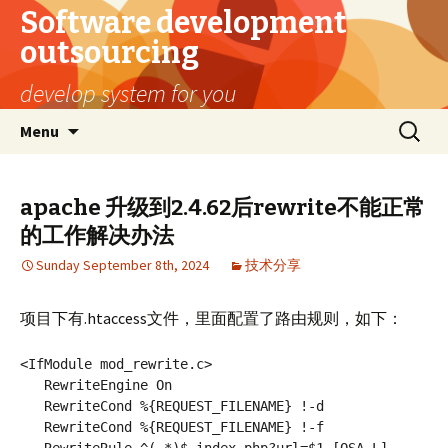
Software development
outsourcing
develop system for you
Skip
Search
Menu
to
for:
content
apache 升级到2.4.62后rewrite不能正常
的工作解决办法
Sunday September 8th, 2024
技术分享
项目下有.htaccess文件，里面配置了路由规则，如下：
<IfModule mod_rewrite.c>

   RewriteEngine On

   RewriteCond %{REQUEST_FILENAME} !-d

   RewriteCond %{REQUEST_FILENAME} !-f
