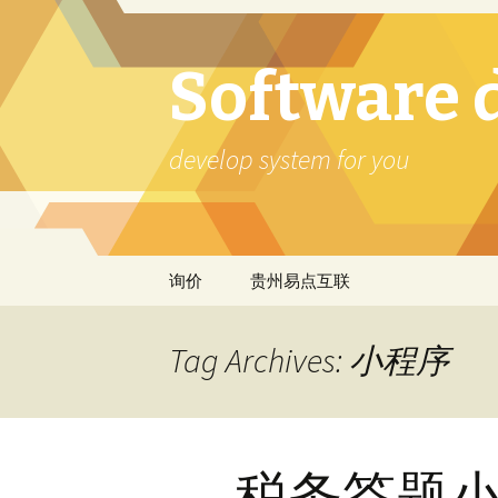
Software 
develop system for you
Skip
询价
贵州易点互联
to
content
Tag Archives: 小程序
税务答题